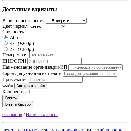
Доступные варианты
Вариант исполнения
Цвет чернил
Срочность
24 ч.
4 ч. (+200р.)
2 ч. (+300р.)
Номер макет
ИНН/ОГРН
Наименование организации/ИП
Город для указания на печати
Примечание
Файл
Загрузить файл
Количество
Купить
Купить быстро
0 отзывов
/
Написать отзыв
печать
,
печать по оттиску
,
на полу-автоматической оснастке
,