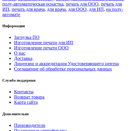
полу-автоматическая оснастка
,
печать для ООО
,
печать для
ИП
,
печать для врача
,
для врача
,
для ООО
,
для ИП
,
на полу-
автомате
Информация
Загрузка ПО
Изготовление печати для ИП
Изготовление печати ООО
О нас
Доставка
Лицензии и аккредитация Удостоверяющего центра
Соглашение об обработке персональных данных
Служба поддержки
Контакты
Возврат товара
Карта сайта
Дополнительно
Производители
Подарочные сертификаты